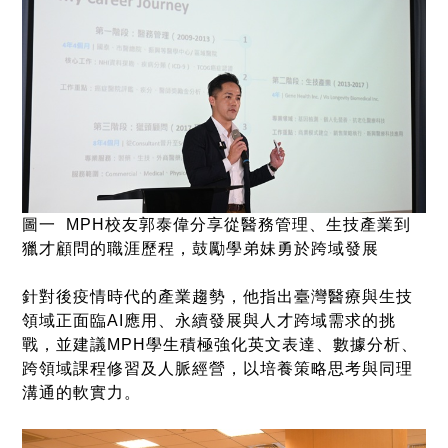
圖一
MPH
校友郭泰偉分享從醫務管理、生技產業到
獵才顧問的職涯歷程，鼓勵學弟妹勇於跨域發展
針對後疫情時代的產業趨勢，他指出臺灣醫療與生技
領域正面臨
AI
應用、永續發展與人才跨域需求的挑
戰，並建議
MPH
學生積極強化英文表達、數據分析、
跨領域課程修習及人脈經營，以培養策略思考與同理
溝通的軟實力。