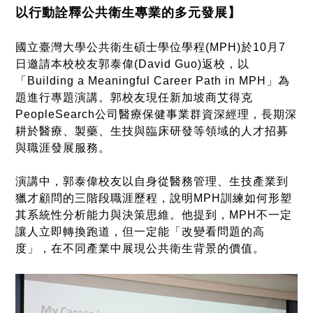
以行動詮釋公共衛生專業的多元發展】
國立臺灣大學公共衛生碩士學位學程
(
MPH
)
於
10
月
7
日邀請本校校友郭泰偉
(
David Guo
)
返校，以
「
Building a Meaningful Career Path in MPH
」為
題進行專題演講。郭校友現任新加坡商艾得克
PeopleSearch
公司醫療保健事業群資深經理，長期深
耕於醫療、製藥、生技與臨床研發等領域的人才招募
與職涯發展服務。
演講中，郭泰偉校友以自身從醫務管理、生技產業到
獵才顧問的三階段職涯歷程，說明
MPH
訓練如何形塑
其系統性分析能力與決策思維。他提到，
MPH
不一定
讓人立即轉換跑道，但一定能「改變看問題的高
度」，在不同產業中展現公共衛生背景的價值。