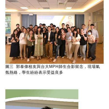
圖三
郭泰偉校友與台大
MPH
師生合影留念，現場氣
氛熱絡，學生紛紛表示受益良多