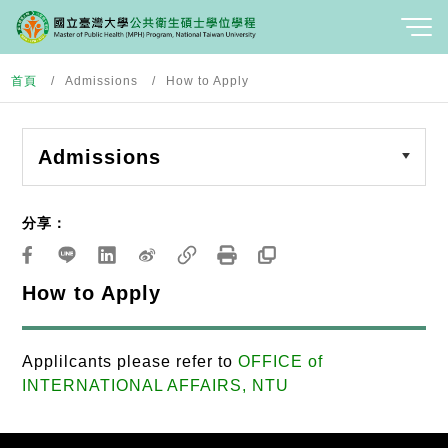
首頁
Admissions
How to Apply
Admissions
分享：
How to Apply
Applilcants please refer to
OFFICE of
INTERNATIONAL AFFAIRS, NTU