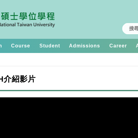
h
Course
Student
Admissions
Career
H介紹影片