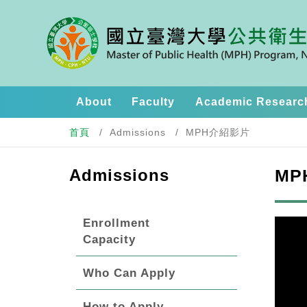
About
Faculty
Academic Researc
首頁
Admissions
MPH介紹影片
Admissions
MP
Enrollment
Capacity
Who Can Apply
How to Apply