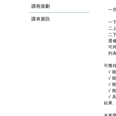
公
課程規劃
一升
（2
課表資訊
一下
二上
二下
選修
可跨
列為
可獲
√ 
√
√
√
√
結果
未來