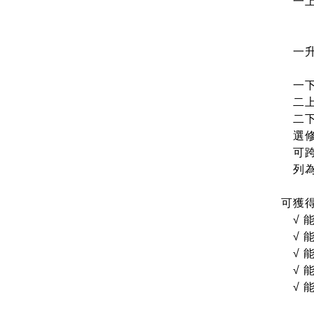
一上
環境
公
一升
（2
一下
二上
二下
選修
可跨
列為
可獲
√
√
√
√
√