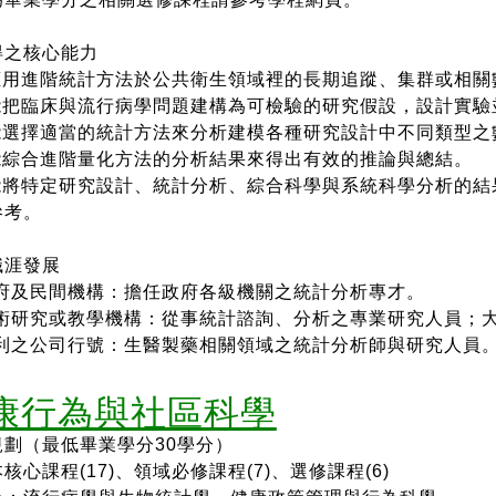
得之核心能力
應用進階統計方法於公共衛生領域裡的長期追蹤、集群或相
關
能把臨床與流行病學問題建構為可檢驗的研究假設，設計實
驗
能選擇適當的統計方法來分析建模各種研究設計中不同類型
之
 能綜合進階量化方法的分析結果來得出有效的推論與總結。
能將特定研究設計、統計分析、綜合科學與系統科學分析的
結
參考。
職涯發展
府及民間機構：擔任政府各級機關之統計分析專才。
術研究或教學機構：從事統計諮詢、
分析之專業研究人員；
利之公司行號：生醫製藥相關領域之統計分析師與
研究人員
康行為與社區科學
規劃（最低畢業學分30學分）
心課程(17)、
領域必修課程(7)
、
選修課程(6)