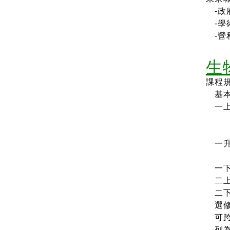
-政
-學
-營
生
課程
基本核
一上
環境
公
一升
（2
一下
二上
二下
選修
可跨
列為