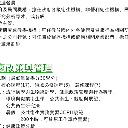
職涯發展
府及民間機構：擔任政府各級衛生機構、非營利衛生機
構、
研究分析專才、或各級
主管。
術研究或教學機構：可任教於國內外各健康及
健康行為相關
利之公司行號：可任職於醫療機構或健康相關產業部
門，擔
計畫規劃師。
康政策與管理
規劃（最低畢業學分30學分）
心課程(17)、
領域必修課程(6)
、
選修課程(7)
：流行病學與生物統計學、健康政策管理與行為科學、
與職業衛生學、公共衛生：觀點與展望、
共衛生研究法
二暑假：公共衛生實務實習CEPH規範
00小時，可於原工作單位實習）
：
健康政策分析