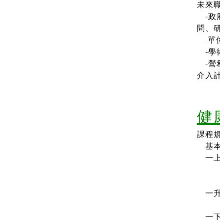
未來
-政
問、
單位
-學
-營
介入
健
課程
基本核
一上
環境
公
一升
（2
一下