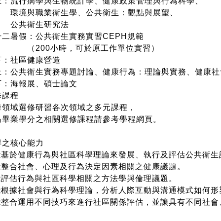
：流行病學與生物統計學、健康政策管理與行為科學、
與職業衛生學、公共衛生：觀點與展望、
共衛生研究法
二暑假：公共衛生實務實習CEPH規範
00小時，可於原工作單位實習）
：
社區健康營造
：公共衛生實務專題討論、
健康行為：理論與實務、
健康社
：海報展、碩士論文
課程
領域選修研習各次領域之多元課程，
畢業學分之相關選修課程請參考學程網頁。
得之核心能力
能基於健康行為與社區科學理論來發展、執行及評估公共衛生
能整合社會、心理及行為決定因素相關之健康議題。
能評估行為與社區科學相關之方法學與倫理議題。
能根據社會與行為科學理論，分析人際互動與溝通模式如何形
能整合運用不同技巧來進行社區關係評估，並讓具有不同社
會