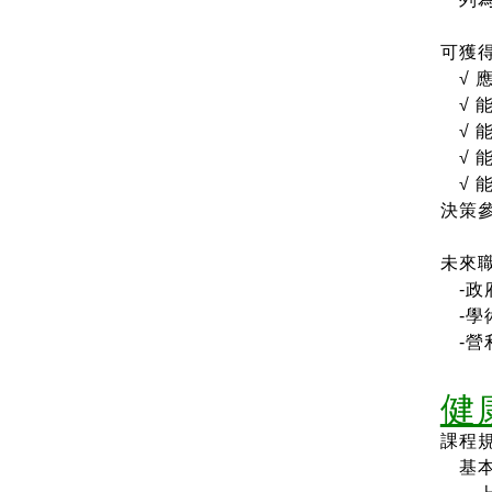
可獲
√
√
√
√
√
決策
未來
-政
-學
-營
健
課程
基本核