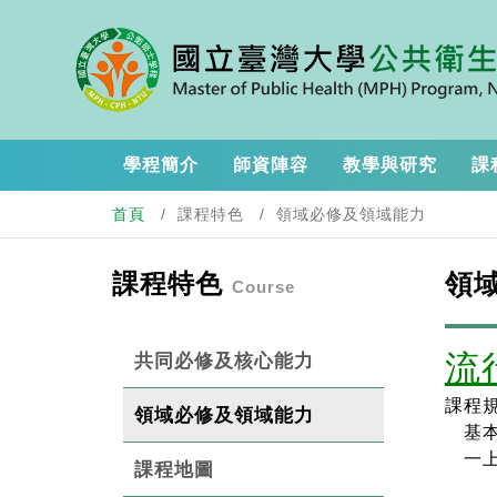
學程簡介
師資陣容
教學與研究
課
首頁
課程特色
領域必修及領域能力
課程特色
領
Course
流
共同必修及核心能力
課程
領域必修及領域能力
基本核
一上
課程地圖
環境