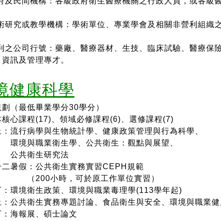
府及民間機構：各級政府衛生醫療機關之行政人員，或
各級
。
術研究或教學機構：學術單位、專業學會及相關
非營利組織
利之公司行號：藥廠、醫療器材、生技、臨床試驗、醫療保
、資訊及管理專才。
境健康科學
規劃（最低畢業學分30學分）
心課程(17)、
領域必修課程(6)
、
選修課程(7)
：流行病學與生物統計學、健康政策管理與行為科學、
與職業衛生學、公共衛生：觀點與展望、
共衛生研究法
二暑假：公共衛生實務實習CEPH規範
00小時，可於原工作單位實習）
：
環境衛生政策、環境與職業毒理學
(113學年起)
：公共衛生實務專題討論、
食品衛生與安全、
環境與職業健康
：海報展、碩士論文