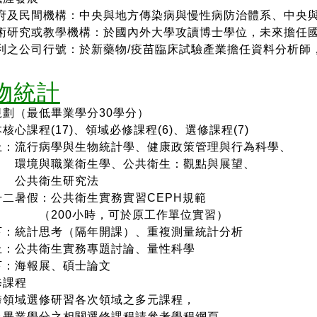
府及民間機構：中央與地方傳染病與慢性病防治體
系、中央
術研究或教學機構：於國內外大學攻讀博士學位，
未來擔任
利之公司行號：於新藥物/疫苗臨床試驗產業擔任資
料分析師
物統計
規劃（最低畢業學分30學分）
心課程(17)、
領域必修課程(6)
、
選修課程(7)
：流行病學與生物統計學、健康政策管理與行為科學、
與職業衛生學、公共衛生：觀點與展望、
共衛生研究法
二暑假：公共衛生實務實習CEPH規範
00小時，可於原工作單位實習）
：
統計思考（隔年開課）、重複測量統計分析
：公共衛生實務專題討論、
量性科學
：海報展、碩士論文
課程
領域選修研習各次領域之多元課程，
畢業學分之相關選修課程請參考學程網頁。