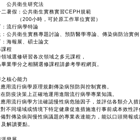
共衛生研究法
二暑假：公共衛生實務實習CEPH規範
00小時，可於原工作單位實習）
：
流行病學特論
：公共衛生實務專題討論、
預防醫學導論
、
傳染病防治實例
：海報展、碩士論文
課程
領域選修研習各次領域之多元課程，
畢業學分之相關選修課程請參考學程網頁。
得之核心能力
能應用流行病學原理規劃傳染病預防與控制實務。
 能在防疫決策上正確地運用進階流行病學專業知識。
 能應用流行病學方法確認慢性病危險因子，並評估各類介入措
 能對不同場域或情境下特定健康促進措施進行事前成本效性
 具備對傳染病與慢性病議題的專業表達能力，能以口頭簡報
、及解讀要點。
職涯發展