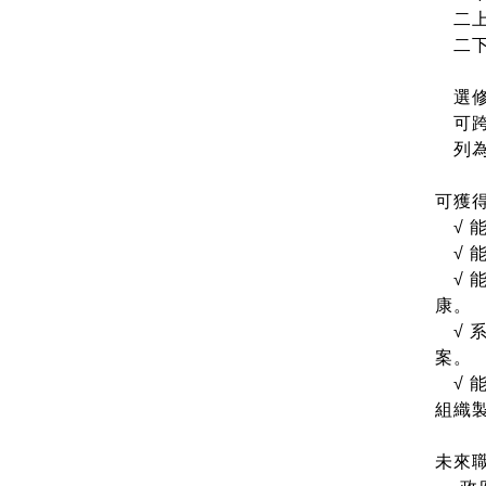
二上
二下
選修
可跨
列為
可獲
√
√
√
康。
√
案。
√
組織
未來