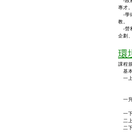
-政
專才
-學
教。
-營
企劃
環
課程
基本核
一上
環境
公
一升
（2
一下
二上
二下