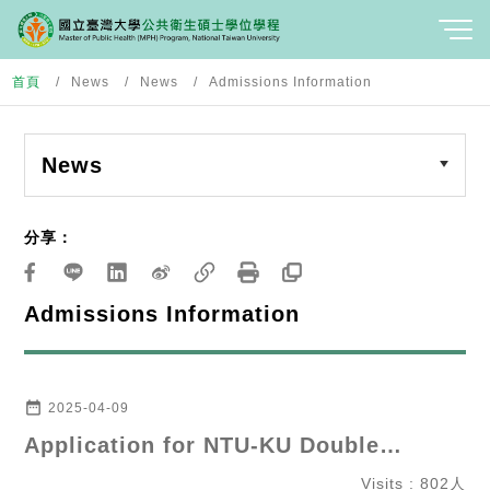
首頁
News
News
Admissions Information
News
分享：
Admissions Information
date_range
2025-04-09
Application for NTU-KU Double
Degree Program (DDP)
Visits : 802人