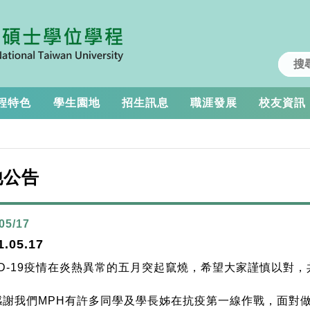
程特色
學生園地
招生訊息
職涯發展
校友資訊
他公告
05/17
1.05.17
VID-19疫情在炎熱異常的五月突起竄燒，希望大家謹慎以對
感謝我們MPH有許多同學及學長姊在抗疫第一線作戰，面對