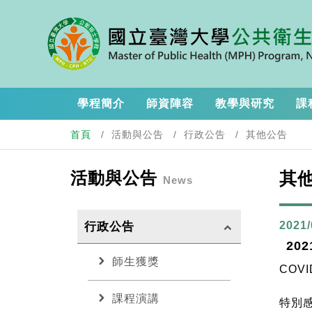
學程簡介
師資陣容
教學與研究
課
首頁
活動與公告
行政公告
其他公告
活動與公告
其
News
2021/
行政公告
keyboard_arrow_up
202
chevron_right
師生獲獎
CO
chevron_right
課程演講
特別