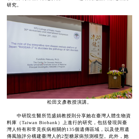
研究。
松田文彥教授演講。
中研院生醫所范盛娟教授則分享她在臺灣人體生物資
料庫（
Taiwan Biobank
）上進行的研究，包括發現與臺
灣人特有和常見疾病相關的
135
個遺傳區域，以及使用遺
傳風險評分構建臺灣人的
2
型糖尿病預測模型。此外，她