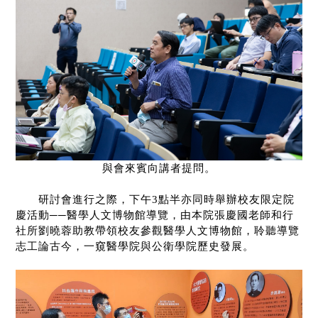
與會來賓向講者提問。
研討會進行之際，下午
3
點半亦同時舉辦校友限定院
慶活動
──
醫學人文博物館導覽，由本院張慶國老師和行
社所劉曉蓉助教帶領校友參觀醫學人文博物館，聆聽導覽
志工論古今，一窺醫學院與公衛學院歷史發展。