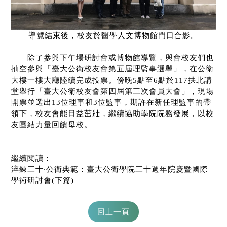
導覽結束後，校友於醫學人文博物館門口合影。
除了參與下午場研討會或博物館導覽，與會校友們也
抽空參與「臺大公衛校友會第五屆理監事選舉」，在公衛
大樓一樓大廳陸續完成投票。傍晚
5
點至
6
點於
117
拱北講
堂舉行「臺大公衛校友會第四屆第三次會員大會」，現場
開票並選出
13
位理事和
3
位監事，期許在新任理監事的帶
領下，校友會能日益茁壯，繼續協助學院院務發展，以校
友團結力量回饋母校。
繼續閱讀：
淬鍊三十
‧
公衛典範：臺大公衛學院三十週年院慶暨國際
學術研討會
(
下篇
)