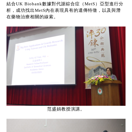
結合
UK Biobank
數據對代謝綜合症（
MetS
）亞型進行分
析，成功找出
MetS
內在表現具有的遺傳特徵，以及與潛
在藥物治療相關的線索。
范盛娟教授演講。