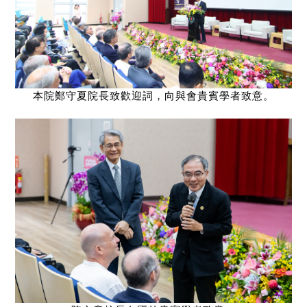
本院鄭守夏院長致歡迎詞，向與會貴賓學者致意。