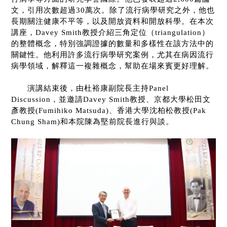
文，引用次數超過
30
萬次。除了流行病學研究之外，他也
長期關注健康不平等，以及開放資料和開放科學。在本次
講座，
Davey Smith
教授介紹三角定位（
triangulation
）
的整體概念，
特別強調證據的數量和多樣性在該方法中的
關鍵性。他利用許多流行病學研究案例，尤其在病因流行
病學領域，解釋這一複雜概念，幫助在場來賓更好理解。
演講結束後，由
杜裕康副院長主持
Panel
Discussion
，並邀請
Davey Smith
教授、
京都大學松田文
彥教授
(Fumihiko Matsuda)
、香港大學沈柏松教授
(Pak
Chung Sham)
和本院陳為堅前院長進行與談。