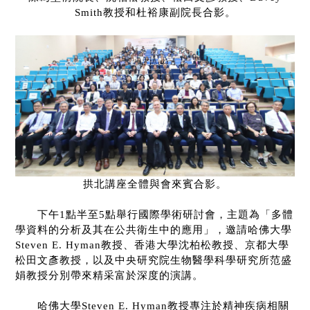
Smith
教授和杜裕康副院長合影。
拱北講座全體與會來賓合影。
下午
1
點半至
5
點舉行國際學術研討會，主題為「
多體
學資料的分析及其在公共衛生中的應用」
，邀請哈佛大學
Steven E. Hyman
教授、香港大學沈柏松教授、京都大學
松田文彥教授，以及中央研究院生物醫學科學研究所范盛
娟教授分別帶來精采富於深度的演講。
哈佛大學
Steven E. Hyman
教授專注於精神疾病相關