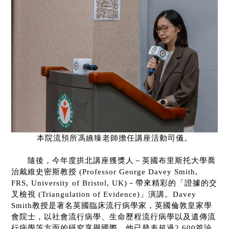
本院流預所馮嬿臻老師擔任講座活動司儀。
隨後，今年度拱北講座獲獎人－英國布里斯托大學喬
治戴維史密斯教授
(Professor George Davey Smith,
FRS, University of Bristol, UK)
－帶來精彩的「證據的交
叉檢視
(Triangulation of Evidence)
」演講。
Davey
Smith
教授是著名英國臨床流行病學家，英國倫敦皇家學
會院士，以社會流行病學、生命歷程流行病學以及遺傳流
行病學等方面的研究享譽國際。他已發表超過
2,600
篇論