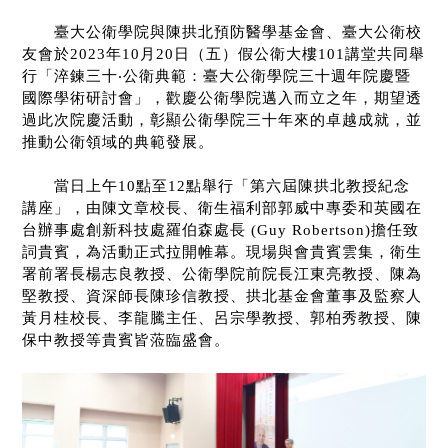
臺大公衛學院與陳拱北預防醫學基金會、臺大公衛校
友會於
2023
年
10
月
20
日（五）假公衛大樓
101
講堂共同舉
行「淬鍊三十
‧
公衛典範：臺大公衛學院三十週年院慶暨
國際學術研討會」，歡慶公衛學院邁入而立之年，期望透
過此次院慶活動，彰顯公衛學院三十年來的卓越成就，並
推動公衛領域的典範發展。
當日上午
10
點至
12
點舉行「第六屆陳拱北教授紀念
講座」，由陳文章校長、衛生福利部郭威中專委和英國在
台辦事處創新科技處羅伯森處長
(Guy Robertson)
擔任致
詞貴賓，
為活動正式拉開帷幕。現場
與會貴賓雲集，衛生
署前署長楊志良教授、公衛學院前院長江東亮教授、陳為
堅教授、資深師長陳珍信教授、拱北基金會董事及監察人
黃月桂校長、李龍騰主任、呂宗學教授、郭柏秀教授、陳
保中教授等貴賓皆蒞臨盛會。