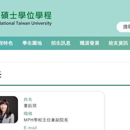
程特色
學生園地
招生訊息
職涯發展
校友資訊
任
姓名
董鈺琪
職稱
MPH學程主任兼副院長
E-mail