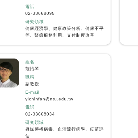
電話
02-33668095
研究領域
健康經濟學、健康政策分析、健康不平
等、醫療服務利用、支付制度改革
姓名
范怡琴
職稱
副教授
E-mail
yichinfan@ntu.edu.tw
電話
02-33668034
研究領域
蟲媒傳播病毒、血清流行病學、疫苗評
估