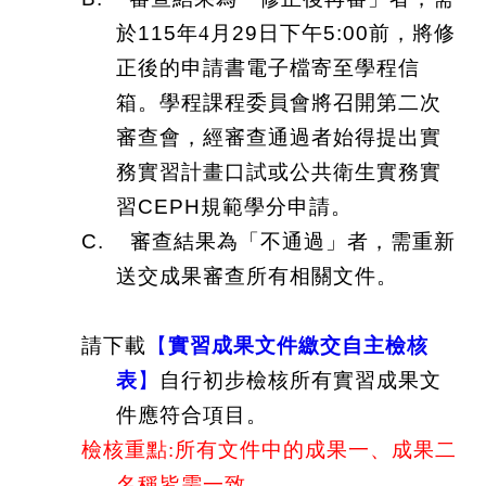
於
115
年
4
月
29
日下午
5:00
前，將修
正後的申請書電子檔寄至學程信
箱。學程課程委員會將召開第二次
審查會，經審查通過者始得提出實
務實習計畫口試或公共衛生實務實
習
CEPH
規範學分申請。
C.
審查結果為「不通過」者，需重新
送交成果審查所有相關文件。
請下載
【
實習成果文件繳交自主檢核
表
】
自行初步檢核所有實習成果文
件應符合項目。
檢核重點:所有文件中的成果一、成果二
名稱皆需一致。