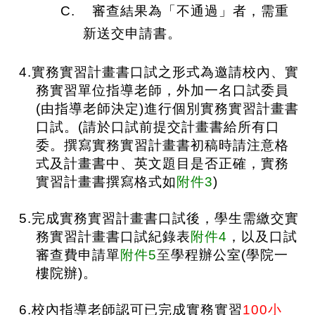
C.
審查結果為「不通過」者，需重
新送交申請書。
4.
實務實習計畫書口試之形式為邀請校內、實
務實習單位指導老師，外加一名口試委員
(
由指導老師決定
)
進行個別實務實習計畫書
口試。
(
請於口試前提交計畫書給所有口
委。撰寫實務實習計畫書初稿時請注意格
式及計畫書中、英文題目是否正確，實務
實習計畫書撰寫格式如
附件
3
)
5.
完成實務實習計畫書口試後，學生需繳交實
務實習計畫書口試紀錄表
附件
4
，以及口試
審查費申請單
附件
5
至
學程辦公室
(
學院一
樓院辦
)
。
6.
校內指導老師認可已完成實務實習
100
小