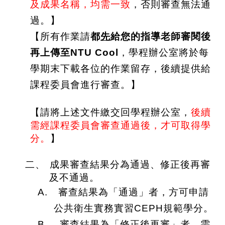
及成果名稱，均需一致
，否則審查無法通
過。】
【所有作業請
都
先
給您的指導老師審閱後
再上傳至
NTU Cool
，學程辦公室將於每
學期末下載各位的作業留存，後續提供給
課程委員會進行審查。】
【請將上述文件繳交回學程辦公室，
後續
需經課程委員會審查通過後，才可取得學
分。
】
二、
成果審查結果分為通過、修正後再審
及不通過。
A.
審查結果為「通過」者，方可申請
公共衛生實務實習
CEPH
規範學分。
B.
審查結果為「修正後再審」者，需