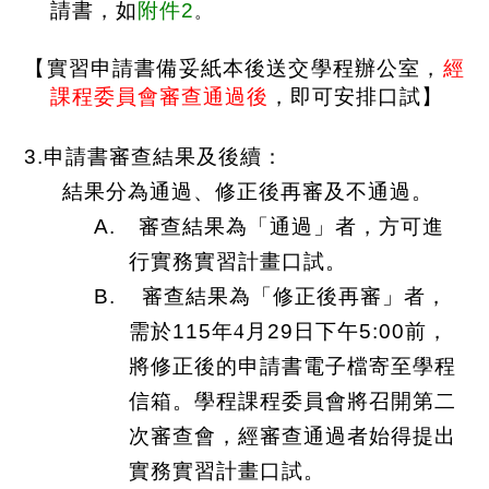
請書，如
附件
2
。
【實習申請書備妥紙本後送交學程辦公室，
經
課程委員會審查通過後
，即可安排口試】
3.
申請書
審查結果及後續：
結果分為通過、修正後再審及不通過。
A.
審查結果為「通過」者，方可進
行實務實習計畫口試。
B.
審查結果為「修正後再審」者，
需於
115
年
4
月
29
日下午
5:00
前，
將修正後的申請書電子檔寄至學程
信箱。學程課程委員會將召開第二
次審查會，經審查通過者始得提出
實務實習計畫口試。