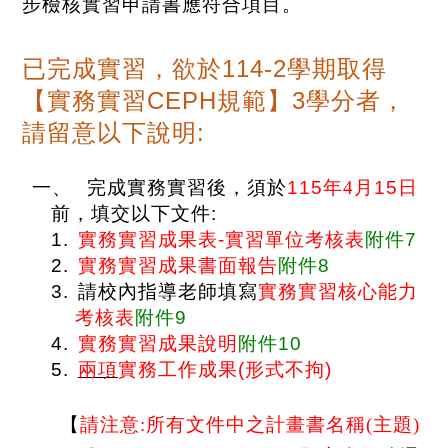
步檢核實習申請書應符合項目。
114-2
已完成實習，欲於
學期取得
CEPH
3
【實務實習
規範】
學分者，
:
請留意以下說明
一、
完成實務實習後，須於
115
年
4
月
15
日
前，填交以下文件
:
1.
實務實習成果表
-
實習
單位考核表
附件
7
2.
實務實習成果書面報告
附件
8
3.
請校內指導老師填寫
實務實習核心能力
考核表
附件
9
4.
實務實習成果說明
附件
10
5.
兩項
實務工作成果
(
形式不拘
)
【
請注意:所有文件中之計畫書名稱(主題)