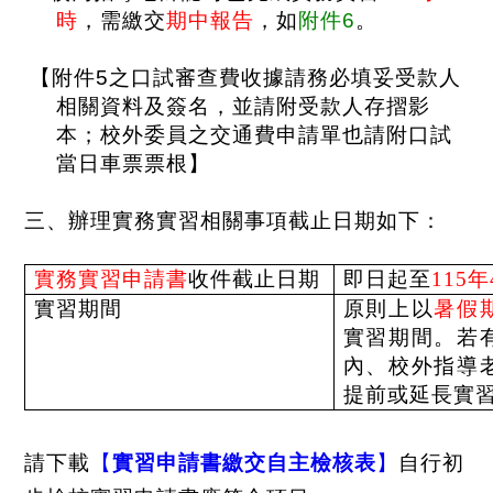
時
，需繳交
期中報告
，如
附件
6
。
【附件
5
之口試審查費收據請務必填妥受款人
相關資料及簽名，並請附受款人存摺影
本；校外委員之交通費申請單也請附口試
當日車票票根】
三、辦理實務實習相關事項截止日期如下：
實務實習申請書
收件截止日期
即日起至
115
年
實習期間
原則上以
暑
假
實習期間。若
內、校外指導
提前或延長實
請下載
【
實習申請書繳交自主檢核表
】
自行初