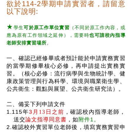
114-2
欲於
學期申請實習者，請留意
:
以下說明
★
學生
可於原工作單位實習
（不同於原工作內容，或
應為原有工作領域之延伸），需要時
也可請校內指導
老師安排實習場所
。
一、確認已經修畢或者預計能於申請實務實習
的當學期修畢核心必修，再申請提出實務實
習。（核心必修：流行病學與生物統計學、健
康政策管理與行為科學、環境與職業衛生學、
公共衛生：觀點與展望、公共衛生研究法）。
二、備妥下列申請文件
1.115
年
3
月
1
3
日之前
，確認校內指導老師，
送交
論文指導同意書
，如
附件
1
。
2.
確認校外實習單位老師後，填寫實務實習申