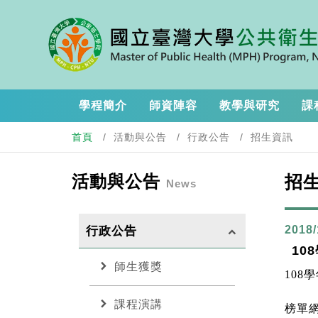
學程簡介
師資陣容
教學與研究
課
首頁
活動與公告
行政公告
招生資訊
活動與公告
招
News
2018/
行政公告
keyboard_arrow_up
10
chevron_right
師生獲獎
108
chevron_right
課程演講
榜單