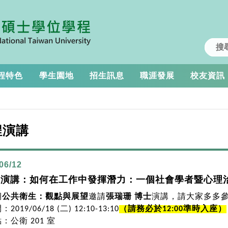
程特色
學生園地
招生訊息
職涯發展
校友資訊
程演講
06/12
別演講：如何在工作中發揮潛力：一個社會學者暨心理
期
公共衛生：觀點與展望
邀請
張瑞珊 博士
演講，請大家多多
019/06/18 (二) 12:10-13:10
（
請務必於12:00準時入座
）
：公衛 201 室