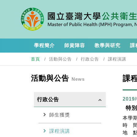
學程簡介
師資陣容
教學與研究
課
首頁
活動與公告
行政公告
課程演講
活動與公告
課
News
2019/
行政公告
keyboard_arrow_up
特
chevron_right
師生獲獎
本學
時 間：2
chevron_right
課程演講
地 點