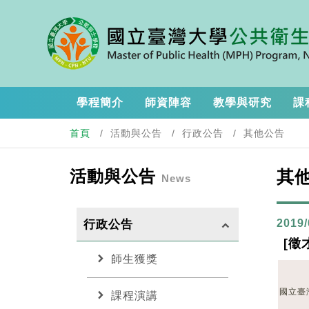
學程簡介
師資陣容
教學與研究
課
首頁
活動與公告
行政公告
其他公告
活動與公告
其
News
2019/
行政公告
keyboard_arrow_up
[徵
chevron_right
師生獲獎
chevron_right
國立臺
課程演講