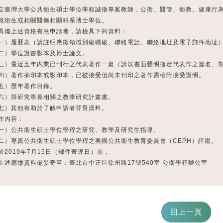
立臺灣大學公共衛生碩士學位學程誠徵專案教師，公衛、醫管、衛教、健康行
衛生或相關醫藥相關科系博士學位。
具備上述資格有意申請者，請檢具下列資料：
履歷表（請註明應徵領域別級職級、聯絡電話、聯絡地址及電子郵件地址
）學位證書影本及博士論文。
最近五年內業已刊行之代表著作一篇（請以書面聲明指定代表作之篇名、期
著作抽印本或影印本，已被接受但尚未刊印之著作需檢附接受證明。
）歷年著作目錄。
與研究專長相關之教學研究計畫書。
）其他有助於了解申請者背景資料。
作內容：
公共衛生碩士學位學程之研究、教學及研究生指導。
專責公共衛生碩士學位學程之美國公共衛生教育委員會（CEPH）評鑑。
於2019年7月15日（郵件寄達日）前，
應徵資料備妥寄至：臺北市中正區徐州路17號540室 公衛學程辦公室