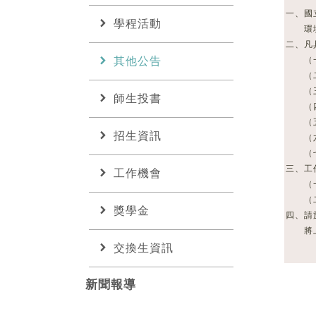
一、國
chevron_right
學程活動
環境
二、凡
chevron_right
其他公告
（一）
（二
（三）
chevron_right
師生投書
（四）
（五
chevron_right
招生資訊
（六）
（七
三、工
chevron_right
工作機會
（一）
（二）
chevron_right
獎學金
四、請
將上述
chevron_right
交換生資訊
新聞報導