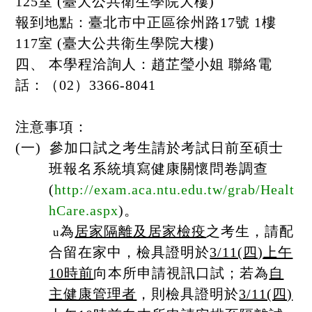
125室 (臺大公共衛生學院大樓)
報到地點：臺北市中正區徐州路17號 1樓
117室 (臺大公共衛生學院大樓)
四、 本學程洽詢人：趙芷瑩小姐 聯絡電
話：（02）3366-8041
注意事項：
(一)
參加口試之考生請於考試日前至碩士
班報名系統填寫健康關懷問卷調查
(
http://exam.aca.ntu.edu.tw/grab/Healt
hCare.aspx
)
。
為
居家隔離及居家檢疫
之考生，請配
u
合留在家中，檢具證明於
3/11(四)上午
10時前
向本所申請視訊口試；若為
自
主健康管理者
，則檢具證明於
3/11(四)