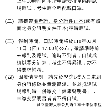
上午10時前
向本所申請安排至隔離試
場應試，考生應全程配戴口罩。
(二)
請攜帶
准考證、身分證件正本
(
或有照
面之身分證明文件正本
)
準時應
試。
(三)
報到時間、口試時間將於110年03月
11日（四）17:00前公布，敬請準時前
來報到及應試。逾時不到者，口試成
績以零分計算，考生不得異議，亦不
得要求補考。
(四) 因疫情管制，請先於學院1樓入口處刷
身份證條碼並量測體溫。並於抵達試
場報到時一併繳交「健康聲明書」，
未繳交聲明書者者不得口試。
國立臺灣大學公共衛生碩士學位學程