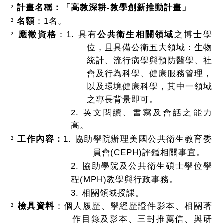
-
²
計畫名稱：「高教深耕
教學創新推動計畫」
1
²
名額
：
名。
1.
²
應徵資格
：
具有
公共衛生相關領域
之博士學
位，且具備公衛五大領域：生物
統計、流行病學與預防醫學、社
會及行為科學、健康服務管理，
以及環境健康科學，其中一領域
之專長背景即可。
2.
英文閱讀、書寫及會話之能力
高。
1.
²
工作內容：
協助學院辦理美國公共衛生教育委
(CEPH)
員會
評鑑相關事宜。
2.
協助學院及公共衛生碩士學位學
(MPH)
程
教學與行政事務。
3.
相關領域授課。
²
檢具資料
：個人履歷、學經歷證件影本、相關著
作目錄及影本、三封推薦信、與研