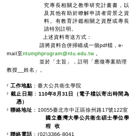
究專長相關之教學研究計畫書，以
及其他有助於瞭解申請者背景之資
料。有教育評鑑相關之資歷或專長
請特別註明。
上述資料寄送方式：
pdf
e-
請將資料合併掃瞄成一個
檔，
mail
ntumphprogram@ntu.edu.tw
至
，
並於「主旨」，註明「應徵專案助理
__
教授
姓名」。
²
工作地點
：臺大公共衛生學院
110
8
31
²
截止日期
：
年
月
日（電子檔以寄出時間為
憑）
10055
17
122
²
聯絡地址
：
臺北市中正區徐州路
號
室
國立臺灣大學公共衛生碩士學位學
程
收
(02)3366-8041
²
聯絡電話
：