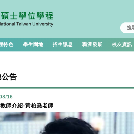
程特色
學生園地
招生訊息
職涯發展
校友資訊
他公告
08/16
教師介紹-黃柏堯老師