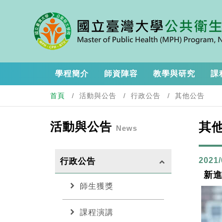
學程簡介
師資陣容
教學與研究
課
首頁
活動與公告
行政公告
其他公告
活動與公告
其
News
2021/
行政公告
keyboard_arrow_up
新進
chevron_right
師生獲獎
chevron_right
課程演講