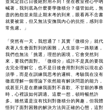
並篤定自己日後絕對用不到！坐在教室裡心中吶
喊著，我到底為什麼要學微積分？儘管如此，無
盡的抱怨並未阻止期末考的到來，眼看再不念書
就要被當，但又無法安撫我內心的抗拒，感到非
常焦慮。」
「突然有一天，我想通了！其實「微積分」就代
表著人生會面對到的困難，人生並非一路順遂，
我們也無法「挑選」理想的困境，它會突然到
來，要我們面對。「微積分」或許不是真的要我
去完全理解它，也不是日後會用對到所以現在必
須學，而是在訓練我思考的邏輯、考驗我在沒有
徹底理解一個理論下依然能有解決問題的能力，
或甚至只是在磨練我面對不喜歡、不甘願的事務
時，心裡該如何調適。這麼一想，頓時暢然許
多。雖然還是沒有找到對微積分的興趣，但我體
悟到了面對困難的解決方法與正確的心態，這對