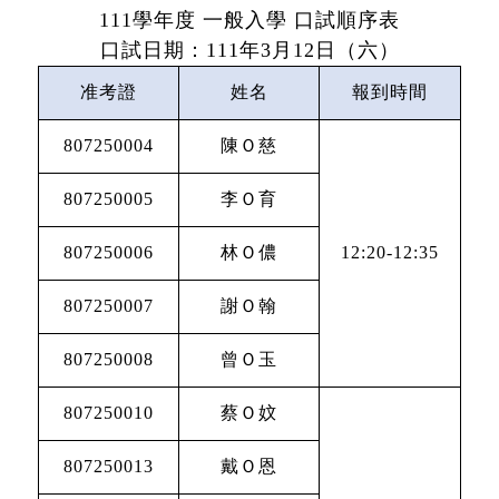
111
學年度 一般入學 口試順序表
口試日期：
111
年
3
月
12
日（六）
准考證
姓名
報到時間
807250004
陳Ｏ慈
807250005
李Ｏ育
807250006
林Ｏ儂
12:20-12:35
807250007
謝Ｏ翰
807250008
曾Ｏ玉
807250010
蔡Ｏ妏
807250013
戴Ｏ恩