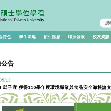
程特色
學生園地
招生訊息
職涯發展
校友資訊
他公告
05/13
H 邱子宜 獲得110學年度環境職業與食品安全海報論