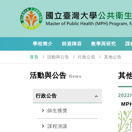
學程簡介
師資陣容
教學與研究
課
首頁
活動與公告
行政公告
其他公告
活動與公告
其
News
2022/
行政公告
keyboard_arrow_up
MP
chevron_right
師生獲獎
chevron_right
課程演講