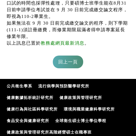
口試的時間也採彈性處理，只要碩博士班學生能在
8
月
31
日前申請學位考試並在
9
月
30
日前完成繳交論文程序，
即視為
110-2
畢業生。
如果無法在
9
月
30
日前完成繳交論文的程序，則下學期
(111-1)
須註冊繳費，而修業期限屆滿者得申請專案延長
修業年限。
以上訊息已置於
教務處網頁最新消息
。
公共衛生學系
流行病學與預防醫學研究所
健康數據拓析統計研究所
健康政策與管理研究所
健康行為與社區科學研究所
環境與職業健康科學研究所
食品安全與健康研究所
全球衛生碩士博士學位學程
健康政策與管理研究所高階經營碩士在職專班