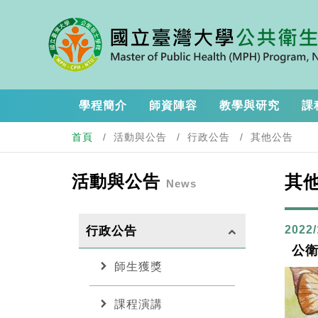
學程簡介
師資陣容
教學與研究
課
首頁
活動與公告
行政公告
其他公告
活動與公告
其
News
2022/
行政公告
keyboard_arrow_up
公衛
chevron_right
師生獲獎
chevron_right
課程演講