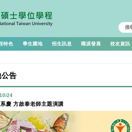
程特色
學生園地
招生訊息
職涯發展
校友資訊
他公告
10/24
系慶 方啟泰老師主題演講