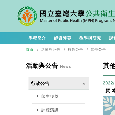
學程簡介
師資陣容
教學與研究
課
首頁
活動與公告
行政公告
其他公告
活動與公告
其
News
2022/
行政公告
keyboard_arrow_up
賀 
chevron_right
師生獲獎
chevron_right
課程演講