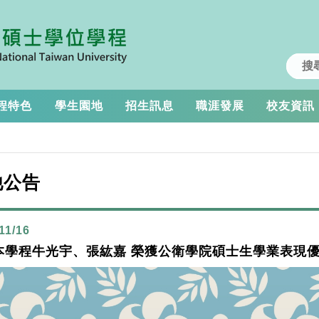
程特色
學生園地
招生訊息
職涯發展
校友資訊
他公告
11/16
本學程牛光宇、張紘嘉 榮獲公衛學院碩士生學業表現