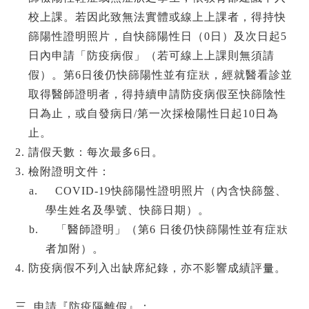
校上課。若因此致無法實體或線上上課者，得持快
篩陽性證明照片，自快篩陽性日（0日）及次日起5
日內申請「防疫病假」（若可線上上課則無須請
假）。第6日後仍快篩陽性並有症狀，經就醫看診並
取得醫師證明者，得持續申請防疫病假至快篩陰性
日為止，或自發病日/第一次採檢陽性日起10日為
止。
2. 請假天數：每次最多6日。
3. 檢附證明文件：
a. COVID-19快篩陽性證明照片（內含快篩盤、
學生姓名及學號、快篩日期）。
b. 「醫師證明」（第6 日後仍快篩陽性並有症狀
者加附）。
4. 防疫病假不列入出缺席紀錄，亦不影響成績評量。
三. 申請『防疫隔離假』：