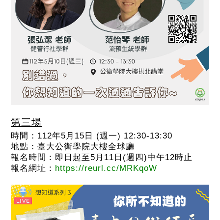
第三場
時間：
112
年
5
月
15
日
(
週一
) 12:30-13:30
地點：臺大公衛學院大樓全球廳
報名時間：即日起至
5
月
11
日
(
週四
)中午12時
止
報名網址：
https://reurl.cc/MRKqoW