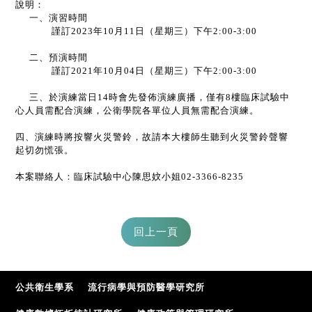
說明：
一、演習時間
謹訂
2023
年
10
月
11
日（星期三）下午
2:00-3:00
二、預演時間
謹訂
2021
年
10
月
04
日（星期三）下午
2:00-3:00
三、於演練當日
14
時會先發佈演練廣播，僅有
8
樓臨床試驗中
心人員需配合演練，公衛學院各單位人員無需配合演練。
四、演練時將按響火災警鈴，故請本大樓師生聽到火災警鈴聲響
起切勿慌張。
本案聯絡人：臨床試驗中心
陳思妏小姐
02-3366-8235
公共衛生學系
流行病學與預防醫學研究所