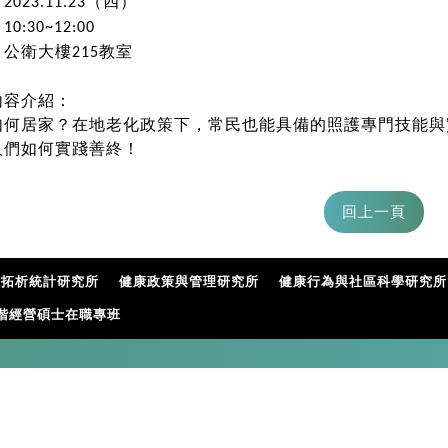
：
（四）
2023.11.23
：
10:30~12:00
：公衛大樓
教室
215
內容介紹：
如何居家？在地老化政策下，常民也能具備的照護專門技能與
人們如何實踐善終！
據拓析統計研究所
健康政策與管理研究所
健康行為與社區科學研究所
階經營碩士在職專班
ntu.edu.tw