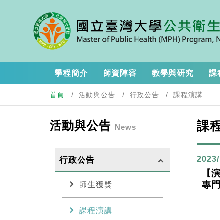
學程簡介
師資陣容
教學與研究
課
首頁
活動與公告
行政公告
課程演講
活動與公告
課
News
2023/
行政公告
keyboard_arrow_up
【演
chevron_right
專
師生獲獎
chevron_right
課程演講