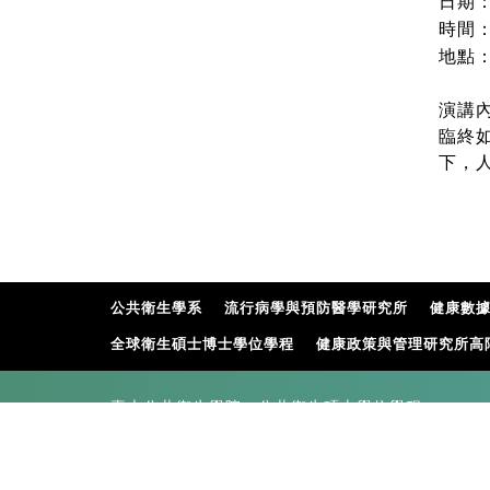
日期
時間
地點
演講
臨終
下，
公共衛生學系
流行病學與預防醫學研究所
健康數
全球衛生碩士博士學位學程
健康政策與管理研究所高
臺大公共衛生學院 公共衛生碩士學位學程
電話 :
02-3366-8005
、
02-3366-8041
台北市中正區徐州路17號1樓R122、ntumphprogram@