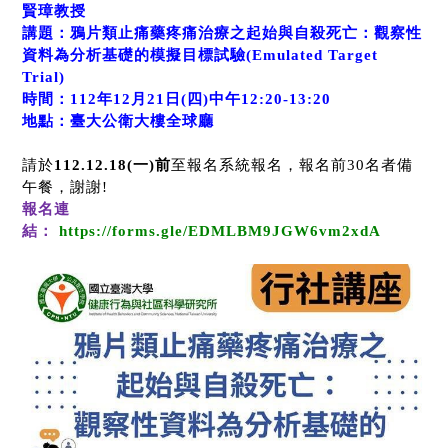
賢璋教授
講題：鴉片類止痛藥疼痛治療之起始與自殺死亡：觀察性
資料為分析基礎的模擬目標試驗
(Emulated Target
Trial)
時間：
112
年
12
月
21
日
(
四
)
中午
12:20-13:20
地點：臺大公衛大樓全球廳
請於
112.12.18(
一
)
前
至報名系統報名，報名前
30
名者備
午餐，謝謝
!
報名連
結：
https://forms.gle/EDMLBM9JGW6vm2xdA