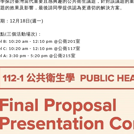
同學探討臺灣當代重要且感興趣的公共衛生議題，針對該議題的
議題的效果及影響，最後請同學提供認為更適切的解決方案。
日期：
12
月
18
日
(
週一
)
地點
三個活動場次
：
(
)
公衛
室
l B: 10:20 am - 12:10 pm @
201
公衛
室
l C: 10:20 am - 12:10 pm @
117
公衛
室
l A: 3:30 pm - 5:20 pm @
215