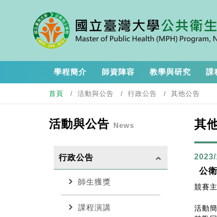
學程簡介
師資陣容
教學與研究
課
首頁
活動與公告
行政公告
其他公告
活動與公告
其
News
2023/
行政公告
keyboard_arrow_up
公
chevron_right
師生獲獎
競賽
chevron_right
課程演講
活動