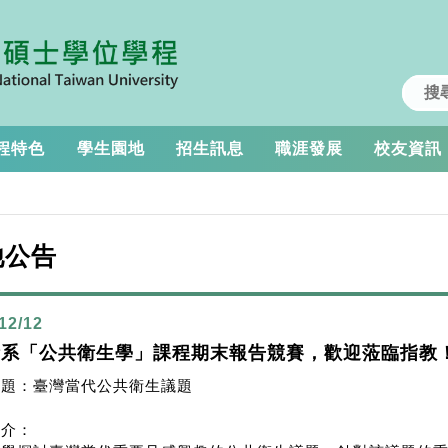
程特色
學生園地
招生訊息
職涯發展
校友資訊
他公告
12/12
衛系「公共衛生學」課程期末報告競賽，歡迎蒞臨指教
主題：臺灣當代公共衛生議題
簡介：