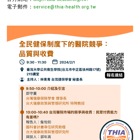
電子郵件：
service@thia-health.org.tw