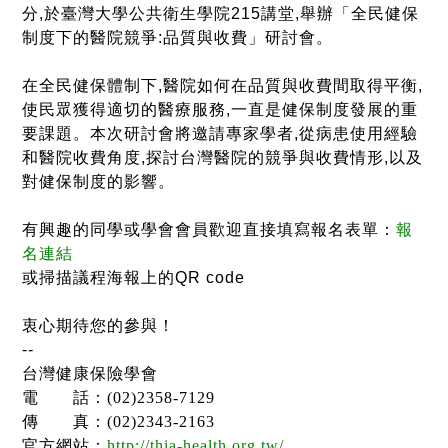
分
,
於臺灣大學公共衛生學院
215
講堂
,
舉辦「全民健保
制度下的醫院競爭
:
品質與收費」研討會。
在全民健保體制下
,
醫院如何在品質與收費間取得平衡
,
使民眾獲得適切的醫療服務
,
一直是健保制度發展的重
要課題。本次研討會將邀請專家學者
,
從病患使用經驗
和醫院收費角度
,
探討台灣醫院的競爭與收費情形
,
以及
對健保制度的影響。
有興趣的同學或學會會員歡迎直接填寫報名表單：
報
名連結
或掃描議程海報上的
QR code
衷心期待您的參與！
--
台灣健康保險學會
電 話：
(02)2358-7129
傳 真：
(02)2343-2163
官方網站：
http://thia-health.org.tw/