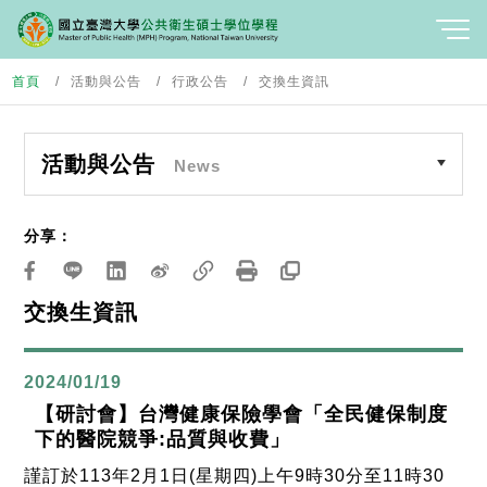
首頁
活動與公告
行政公告
交換生資訊
活動與公告
News
分享：
交換生資訊
2024/01/19
【研討會】台灣健康保險學會「全民健保制度
下的醫院競爭:品質與收費」
謹訂於
113
年
2
月
1
日
(
星期四
)
上午
9
時
30
分至
11
時
30