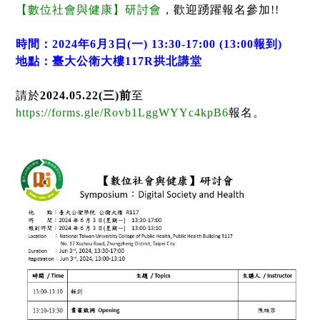
【數位社會與健康】研討會
，歡迎踴躍報名參加
!!
時間：
2024
年
6
月
3
日
(
一
) 13:30-17:00 (13:00
報到
)
地點：臺大公衛大樓
117R
拱北講堂
請於
2024.05.22(
三
)
前
至
https://forms.gle/Rovb1LggWYYc4kpB6
報名。