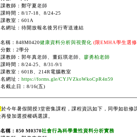
授課教師：鄭守夏
老師
上課時間：
8/17-18
、
8/24-25
上課教室：
601A
報名網址：待開放報名後另行寄送連結
程名稱：
848M0420
健康資料分析與視覺化
(
限
EMHA
學生選修
學分數：
2
學分
授課教師：郭年真
老師
、董鈺琪
老師
、
廖勇柏
老
師
上課時間：
8/24-25
、
8/31-9/1
上課教室：
601B
、
214R
電腦教室
報名網址：
https://forms.gle/CYJVZkoWkoCpR4n59
報名截止日：
8/16(
五
)
所
於今年暑假開授
3
堂密集課程，課程資訊如下，同學如欲修
後再發加選授權碼選課。
程名稱：
850 M0370
社會行為科學量性資料分析實務