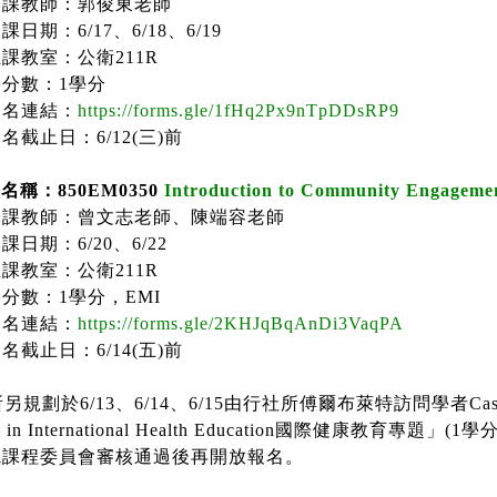
授課教師：郭俊東老師
開課日期：
6/17
、
6/18
、
6/19
上課教室：公衛
211R
學分數：
1
學分
報名連結：
https://forms.gle/1fHq2Px9nTpDDsRP9
報名截止日：
6/12(
三
)
前
程名稱：
850EM0350
Introduction to Community Engagemen
授課教師：曾文志老師、陳端容老師
開課日期：
6/20
、
6/22
上課教室：公衛
211R
學分數：
1
學分，
EMI
報名連結：
https://forms.gle/2KHJqBqAnDi3VaqPA
報名截止日：
6/14(
五
)
前
所另規劃於
6/13
、
6/14
、
6/15
由行社所傅爾布萊特訪問學者
Cas
 in International Health Education
國際健康教育專題」
(1
學
院課程委員會審核通過後再開放報名。