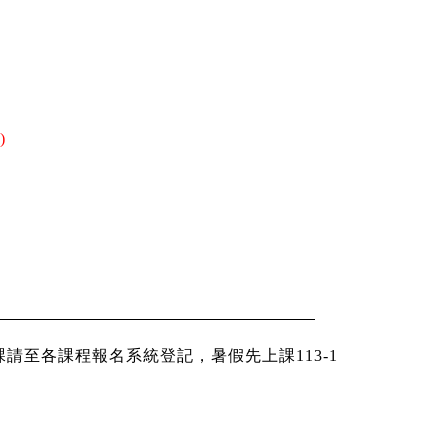
)
課請至各課程報名系統登記，暑假先上課
113-1