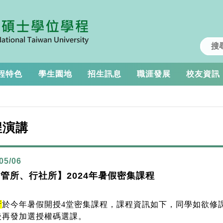
程特色
學生園地
招生訊息
職涯發展
校友資訊
程演講
05/06
管所、行社所】2024年暑假密集課程
所
於今年暑假開授
4
堂密集課程，課程資訊如下，同學如欲修
後再發加選授權碼選課。