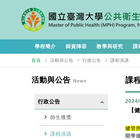
學程簡介
師資陣容
教學與研究
課
首頁
活動與公告
行政公告
課程演講
活動與公告
課
News
2024/
行政公告
keyboard_arrow_up
【健
chevron_right
師生獲獎
健管
chevron_right
課程演講
開學