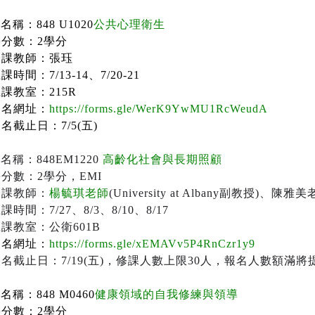
程名稱：
848 U1020
公共心理衛生
學分數：
2
學分
授課教師：張珏
上課時間：
7/13-14
、
7/20-21
上課教室：
215R
報名網址：
https://forms.gle/WerK9YwMU1RcWeudA
報名截止日：
7/5(
五
)
程名稱：
848EM1220
高齡化社會與長期照顧
學分數：
2
學分，
EMI
授課教師：
楊毓琪老師
(University at Albany
副教授
)
、陳雅美
上課時間：
7/27
、
8/3
、
8/10
、
8/17
上課教室：公衛
601B
報名網址：
https://forms.gle/xEMAVv5P4RnCzr1y9
報名截止日：
7/19(
五
)
，修課人數上限
30
人，報名人數額滿將
程名稱：
848 M0460
健康領域的自我修練與領導
學分數：
2
學分