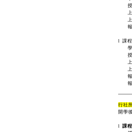
l
課
行社
開學
l
課