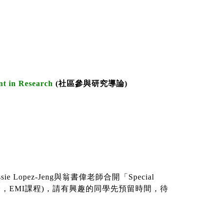
t in Research
(
社區參與研究導論
)
sie Lopez-Jeng
與翁書偉老師合開「
Special
分，
EMI
課程
)
，請有興趣的同學先預留時間，待