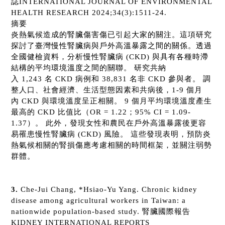
誌
INTERNATIONAL JOURNAL OF ENVIRONMENTAL
HEALTH RESEARCH 2024;34(3):1511-24.
摘要
炎熱氣候造成的腎臟傷害傷已引起大家的關注。這項研究
探討了臺灣慢性腎臟病與戶外高溫暴露之間的關係。透過
全國健檢資料，分析慢性腎臟病
(CKD)
與具有各種時滯
結構的平均環境溫度之間的關聯。 研究共納
入
1,243
名
CKD
病例和
38,831
名非
CKD
參與者。 調
整人口、社會經濟、生活型態因素和共病後，
1-9
個月
內
CKD
與環境溫度呈正相關。
9
個月平均環境溫度產生
最高的
CKD
比值比（
OR = 1.22
；
95% CI = 1.09-
1.37
）。 此外，發現女性和農民在戶外高溫暴露後更容
易罹患慢性腎臟病
(CKD)
風險。 這些發現表明，預防炎
熱氣候相關的腎損傷應考慮相關的時間框架，並關注弱勢
群體。
3.
Che-Jui Chang, *Hsiao-Yu Yang. Chronic kidney
disease among agricultural workers in Taiwan: a
nationwide population-based study.
腎臟國際報告
KIDNEY INTERNATIONAL REPORTS