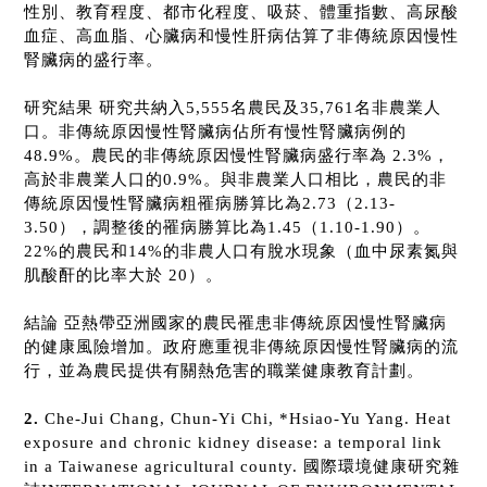
性別、教育程度、都市化程度、吸菸、體重指數、高尿酸
血症、高血脂、心臟病和慢性肝病估算了非傳統原因慢性
腎臟病的盛行率。
研究結果 研究共納入
5,555
名農民及
35,761
名非農業人
口。非傳統原因慢性腎臟病佔所有慢性腎臟病例的
48.9%
。農民的非傳統原因慢性腎臟病盛行率為
2.3%
，
高於非農業人口的
0.9%
。與非農業人口相比，農民的非
傳統原因慢性腎臟病粗罹病勝算比為
2.73
（
2.13-
3.50
），調整後的罹病勝算比為
1.45
（
1.10-1.90
）。
22%
的農民和
14%
的非農人口有脫水現象（血中尿素氮與
肌酸酐的比率大於
20
）。
結論 亞熱帶亞洲國家的農民罹患非傳統原因慢性腎臟病
的健康風險增加。政府應重視非傳統原因慢性腎臟病的流
行，並為農民提供有關熱危害的職業健康教育計劃。
2.
Che-Jui Chang, Chun-Yi Chi, *Hsiao-Yu Yang. Heat
exposure and chronic kidney disease: a temporal link
in a Taiwanese agricultural county.
國際環境健康研究雜