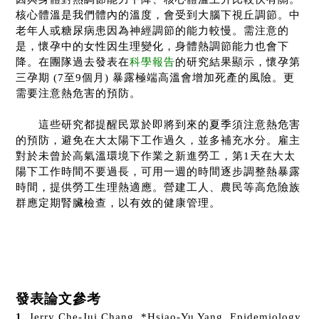
核心體溫是我們體內的溫度，會受到大腦下視丘調節。中
老年人或糖尿病患因為神經調節的能力較慢。需注意的
是，懷孕中的女性因生理變化，身體熱調節能力也會下
降。在團隊過去發表在
科學報告
的研究結果顯示，懷孕第
三孕期
(7
至
9
個月
)
暴露極端高溫會增加死產的風險。更
需要注意熱危害的預防。
這些研究都提醒民眾於即將到來的夏季須注意熱危害
的預防，避免在大太陽下工作過久，並多補充水分。雇主
對於未曾於高氣溫環境下作業之新進勞工，第
1
天在大太
陽下工作時間不要過長，可用一週的時間逐步調整熱暴露
時間，提供勞工生理熱適應。營建工人、農民等高危險族
群應定期腎臟檢查，以有效的健康管理。
發表論文參考
1.
Jerry Che-Jui Chang, *Hsiao-Yu Yang. Epidemiology