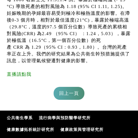
°C)
導致死產的相對風險為
1.18 (95% CI 1.11, 1.25)
。
妊娠晚期的孕婦最容易受到極冷和極熱溫度的影響。在滯
後
0-3
個月時，相對於最佳溫度
(21
°
C)
，暴露於極端高溫
（
29.8
°
C
，溫度的
97.5
個百分位數）導致死產的累積相
對風險
(CRR)
為
2.49
（
95% CI
） ：
1.24
，
5.03
），暴露
於極低溫（
16.5
°
C
，第一個百分位數）的死
產
CRR
為
1.29
（
95% CI
：
0.93
，
1.80
）。台灣的死產
率正在上升。我們的研究結果為公共衛生幹預措施提供了
訊息，以管理氣候變遷對健康的影響。
直播請點我
公共衛生學系
流行病學與預防醫學研究所
健康數據拓析統計研究所
健康政策與管理研究所