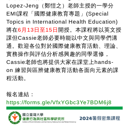
Lopez-Jeng
（鄭愷之）老師主授的一學分
EMI
課程「國際健康教育專題」
(Special
Topics in International Health Education)
將在
6
月
13
日至
15
日
開授。本課程將以英文授
課但
Cassie
老師必要時能以中文與同學們溝
通。歡迎各位對於國際健康教育活動、理論、
實務操作與評估分析感興趣的同學選修，
Cassie
老師也將提供大家在課堂上
hands-
on
練習與區辨健康教育活動各面向元素的課
程活動。
報名連結：
https://forms.gle/VfxYGbc3Ye7BDM6j8