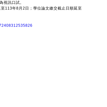
為視訊口試。
至113年8月2日；學位論文繳交截止日順延至
072408312535826