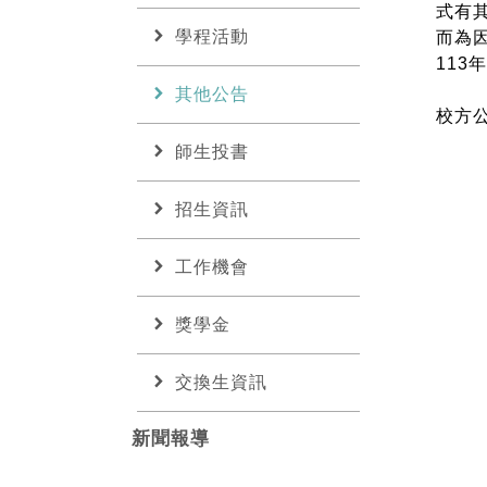
式有
chevron_right
學程活動
而為
113
chevron_right
其他公告
校方
chevron_right
師生投書
chevron_right
招生資訊
chevron_right
工作機會
chevron_right
獎學金
chevron_right
交換生資訊
新聞報導