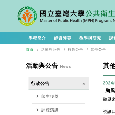
學程簡介
師資陣容
教學與研究
課
首頁
活動與公告
行政公告
其他公告
活動與公告
其
News
2024/
行政公告
keyboard_arrow_up
颱風
chevron_right
師生獲獎
颱風
chevron_right
課程演講
視訊