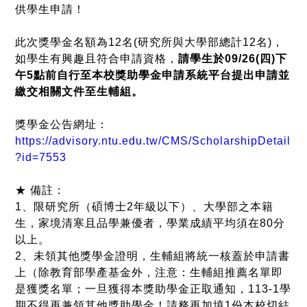
供學生申請！
此次獎學金名額為12名(研究所與大學部總計12名)，
如學生有興趣且符合申請資格，
請學生於09/26(四)下
午5點前自行至本校獎助學金申請系統平台提出申請並
繳交相關文件至生輔組。
獎學金公告網址：
https://advisory.ntu.edu.tw/CMS/ScholarshipDetail
?id=7553
★ 備註：
1、限研究所（碩博士2年級以下）、大學部之本籍
生，家境清寒且品學兼優者，學業成績平均須在80分
以上。
2、未領其他獎學金證明，生輔組將統一核蓋於申請書
上（除教育部學產基金外，注意：生輔組推薦名單即
是獲獎名單；一旦獲得本獎助學金正取通知，113-1學
期不得再兼領其他獎助學金！請務再加填1份本校切結