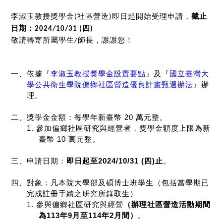
李淑玉教授獎學金
社區營造
即日起開始受理申請，
截止
(
)
日期：
四
2024/10/31 (
)
敬請轉寄所屬學生
師長，謝謝您！
/
一、依據『
李淑玉教授獎學金設置要點
』及『
國立臺灣大
學公共衛生學院偏鄉社區營造優良計畫甄選辦法
』辦
理。
二、獎學金金額：每學年新臺幣
20
萬元整。
1.
參加偏鄉社區研究與經營者，獎學金額度上限為新
臺幣
10
萬元整。
三、申請日期：
即日起至
2024/10/31 (
四
)
止
。
四、對象：凡本院大學部及碩博士班學生（包括當學期已
完成註冊手續之研究所錄取生）
1.
參與偏鄉社區研究與經營
（辦理社區營造活動期間
為
113
年
9
月至
114
年
2
月間）
。