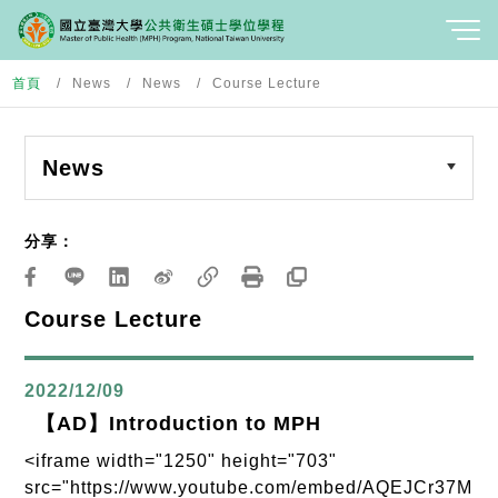
首頁
News
News
Course Lecture
News
分享：
Course Lecture
2022/12/09
【AD】Introduction to MPH
<iframe width="1250" height="703"
src="https://www.youtube.com/embed/AQEJCr37M